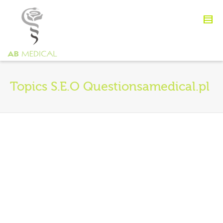
Topics S.E.O Questionsamedical.pl
S.E.O. Question Two?
By
agata93
on
18 października 2012
Lorem ipsum dolor sit amet,
consectetur adipiscing elit.
Suspendisse viverra mauris eget