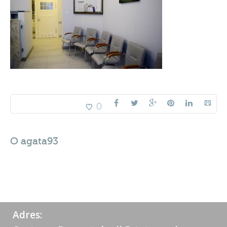
0
O
agata93
Adres: