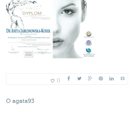
0
O
agata93