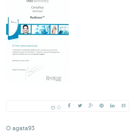
0
O
agata93