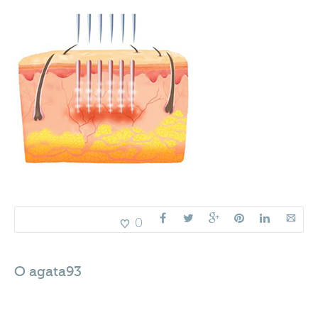
0
O
agata93