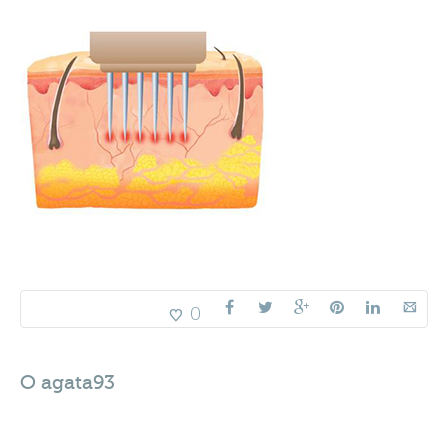
0
O
agata93