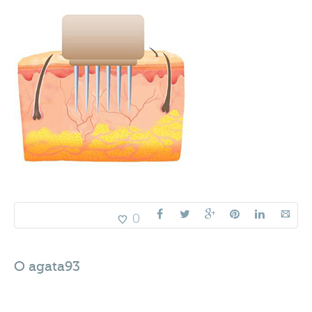
0
O
agata93