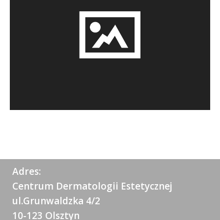
Adres:
Centrum Dermatologii Estetycznej
ul.Grunwaldzka 4/2
10-123 Olsztyn