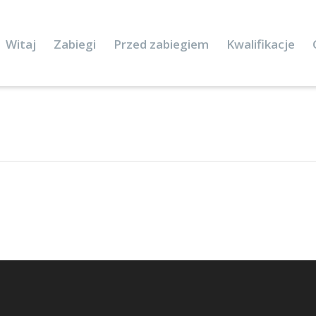
Witaj
Zabiegi
Przed zabiegiem
Kwalifikacje