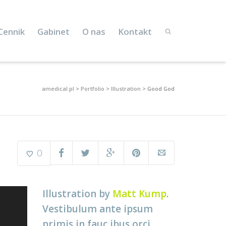
Cennik
Gabinet
O nas
Kontakt
amedical.pl
>
Portfolio
>
Illustration
>
Good God
0
Illustration by
Matt Kump
.
Vestibulum ante ipsum
primis in fauc ibus orci