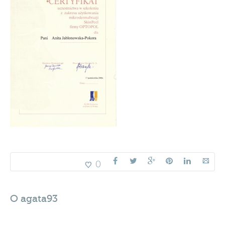
0
O
agata93