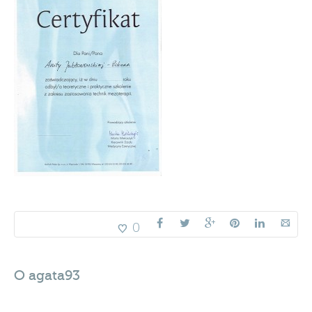
0
O
agata93