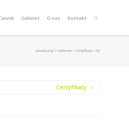
Cennik
Gabinet
O nas
Kontakt
amedical.pl
>
Galleries
>
Certyfikaty
>
52
Certyfikaty