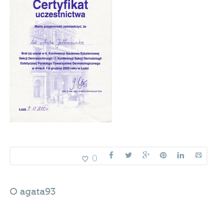
0
O
agata93