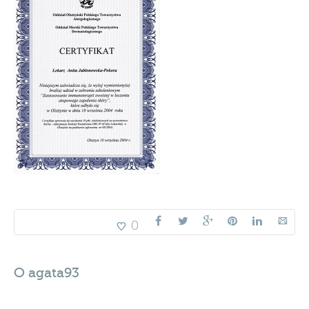
0
O
agata93