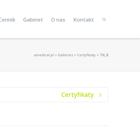
Cennik
Gabinet
O nas
Kontakt
amedical.pl
>
Galleries
>
Certyfikaty
>
TN_8
Certyfikaty