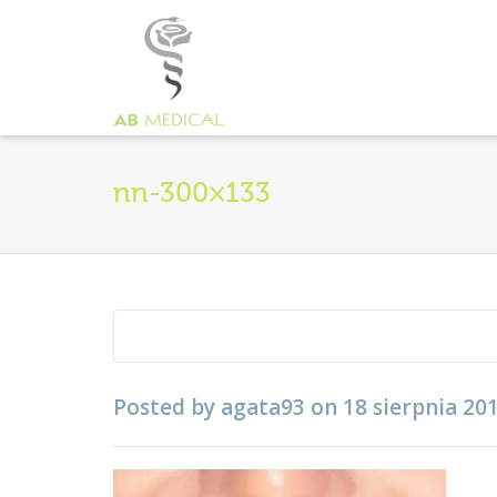
nn-300×133
Posted by
agata93
on
18 sierpnia 20