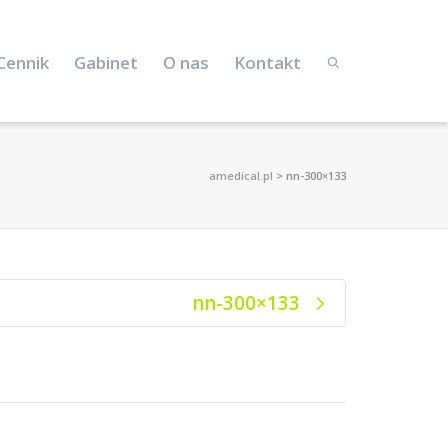
Cennik
Gabinet
O nas
Kontakt
amedical.pl
>
nn-300×133
nn-300×133